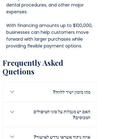
dental procedures, and other major
expenses.
With financing amounts up to $100,000,
businesses can help customers move
forward with larger purchases while
providing flexible payment options.
Frequently Asked
Quetions
מהו מימון ישיר ללווה?
מדובר בהלוואה אישית הניתנת ישירות ללקוח,
האם יש מגבלות על סוגי הטיפולים
המאפשרת לו לכסות כל טיפול או הליך שהוא זקוק לו
המכוסים?
ללא הגבלות.
לא, הלקוח יכול להשתמש בכספים כראות עיניו, ללא
איזה ניקוד אשראי נדרש לאישור?
הגבלה על סוג הטיפול.